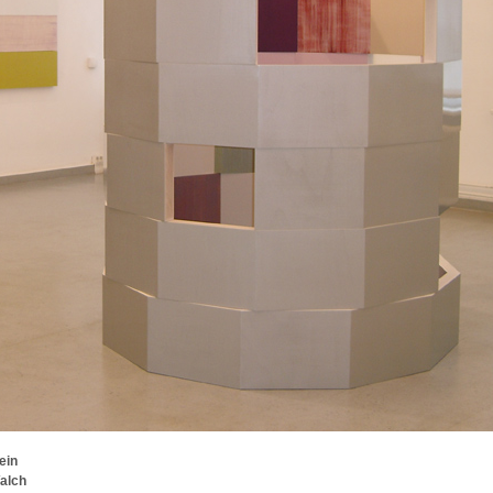
ein
alch