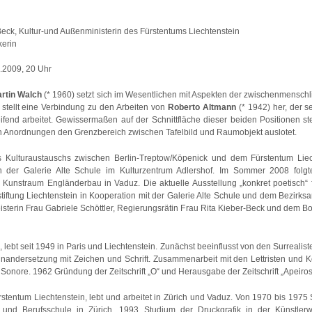
Beck, Kultur-und Außenministerin des Fürstentums Liechtenstein
kerin
.2009, 20 Uhr
rtin Walch
(* 1960) setzt sich im Wesentlichen mit Aspekten der zwischenmensch
ti stellt eine Verbindung zu den Arbeiten von
Roberto Altmann
(* 1942) her, der s
ifend arbeitet. Gewissermaßen auf der Schnittfläche dieser beiden Positionen st
len Anordnungen den Grenzbereich zwischen Tafelbild und Raumobjekt auslotet.
s Kulturaustauschs zwischen Berlin-Treptow/Köpenick und dem Fürstentum Liec
in der Galerie Alte Schule im Kulturzentrum Adlershof. Im Sommer 2008 folgte
unstraum Engländerbau in Vaduz. Die aktuelle Ausstellung „konkret poetisch“ f
stiftung Liechtenstein in Kooperation mit der Galerie Alte Schule und dem Bezirks
terin Frau Gabriele Schöttler, Regierungsrätin Frau Rita Kieber-Beck und dem Bot
lebt seit 1949 in Paris und Liechtenstein. Zunächst beeinflusst von den Surrealist
einandersetzung mit Zeichen und Schrift. Zusammenarbeit mit den Lettristen und K
Sonore. 1962 Gründung der Zeitschrift „O“ und Herausgabe der Zeitschrift „Apeiro
stentum Liechtenstein, lebt und arbeitet in Zürich und Vaduz. Von 1970 bis 1975 
- und Berufsschule in Zürich. 1993 Studium der Druckgrafik in der Künstler