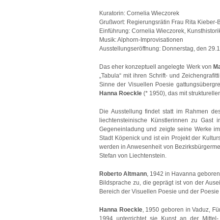
Kuratorin: Cornelia Wieczorek
Grußwort: Regierungsrätin Frau Rita Kieber-
Einführung: Cornelia Wieczorek, Kunsthistori
Musik: Alphorn-Improvisationen
Ausstellungseröffnung: Donnerstag, den 29.1
Das eher konzeptuell angelegte Werk von
Ma
„Tabula“ mit ihren Schrift- und Zeichengrafit
Sinne der Visuellen Poesie gattungsübergre
Hanna Roeckle
(* 1950), das mit strukturel
Die Ausstellung findet statt im Rahmen de
liechtensteinische Künstlerinnen zu Gast 
Gegeneinladung und zeigte seine Werke im K
Stadt Köpenick und ist ein Projekt der Kultur
werden in Anwesenheit von Bezirksbürgermeis
Stefan von Liechtenstein.
Roberto Altmann
, 1942 in Havanna geboren, 
Bildsprache zu, die geprägt ist von der Aus
Bereich der Visuellen Poesie und der Poesie 
Hanna Roeckle
, 1950 geboren in Vaduz, Für
1994 unterrichtet sie Kunst an der Mittel