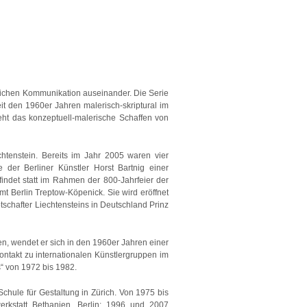
lichen Kommunikation auseinander. Die Serie
eit den 1960er Jahren malerisch-skriptural im
eht das konzeptuell-malerische Schaffen von
htenstein. Bereits im Jahr 2005 waren vier
 der Berliner Künstler Horst Bartnig einer
indet statt im Rahmen der 800-Jahrfeier der
amt Berlin Treptow-Köpenick. Sie wird eröffnet
schafter Liechtensteins in Deutschland Prinz
en, wendet er sich in den 1960er Jahren einer
ontakt zu internationalen Künstlergruppen im
s“ von 1972 bis 1982.
Schule für Gestaltung in Zürich. Von 1975 bis
werkstatt Bethanien, Berlin; 1996 und 2007